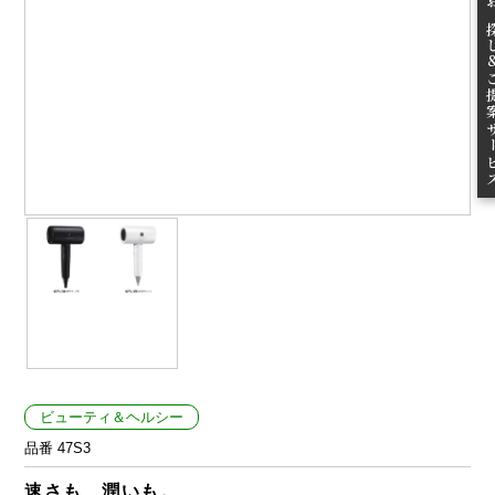
無料お
ご提案
ビューティ＆ヘルシー
品番 47S3
速さも、潤いも。