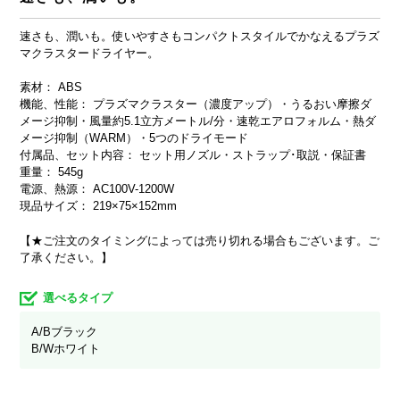
速さも、潤いも。使いやすさもコンパクトスタイルでかなえるプラズ
マクラスタードライヤー。
素材： ABS
機能、性能： プラズマクラスター（濃度アップ）・うるおい摩擦ダ
メージ抑制・風量約5.1立方メートル/分・速乾エアロフォルム・熱ダ
メージ抑制（WARM）・5つのドライモード
付属品、セット内容： セット用ノズル・ストラップ･取説・保証書
重量： 545g
電源、熱源： AC100V-1200W
現品サイズ： 219×75×152mm
【★ご注文のタイミングによっては売り切れる場合もございます。ご
了承ください。】
選べるタイプ
A/Bブラック
B/Wホワイト