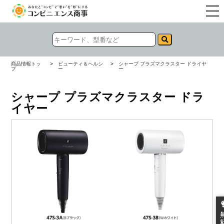
togg
navi
商品情報トッ
>
ビューティ＆ヘルシ
>
シャープ プラズマクラスター ドライヤ
プ
ー
ー
シャープ プラズマクラスター ドラ
イヤー