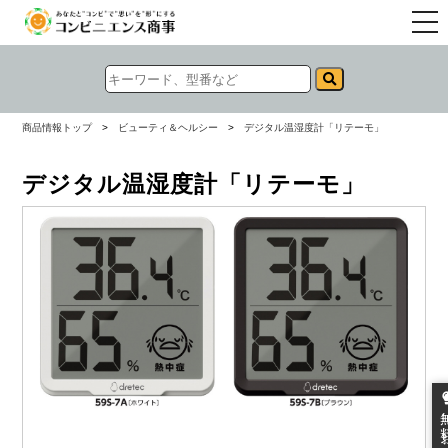
togg
navi
商品情報トップ
>
ビューティ＆ヘルシー
>
デジタル温湿度計「リテーモ」
デジタル温湿度計「リテーモ」