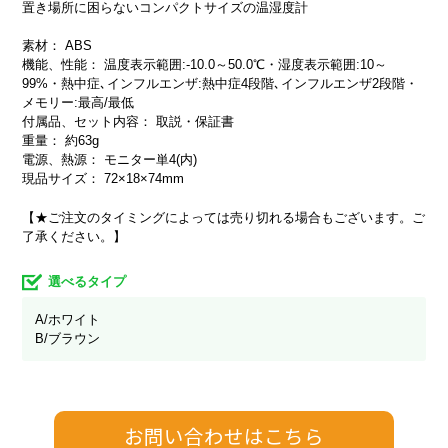
置き場所に困らないコンパクトサイズの温湿度計
素材： ABS
機能、性能： 温度表示範囲:-10.0～50.0℃・湿度表示範囲:10～
99%・熱中症､インフルエンザ:熱中症4段階､インフルエンザ2段階・
メモリー:最高/最低
付属品、セット内容： 取説・保証書
重量： 約63g
電源、熱源： モニター単4(内)
現品サイズ： 72×18×74mm
【★ご注文のタイミングによっては売り切れる場合もございます。ご
了承ください。】
選べるタイプ
A/ホワイト
B/ブラウン