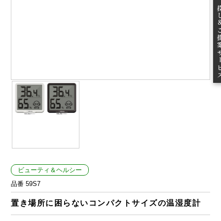
無料お
ご提案
ビューティ＆ヘルシー
品番 59S7
置き場所に困らないコンパクトサイズの温湿度計