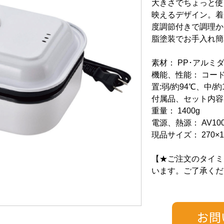
大きさでちょっと使
映えるデザイン。着
度調節付きで調理か
脂塗装でお手入れ簡
素材： PP･アル
機能、性能： コード
置:弱/約94℃、中/約
付属品、セット内容
重量： 1400g
電源、熱源： AV100V
現品サイズ： 270×19
【★ご注文のタイミ
います。ご了承くだ