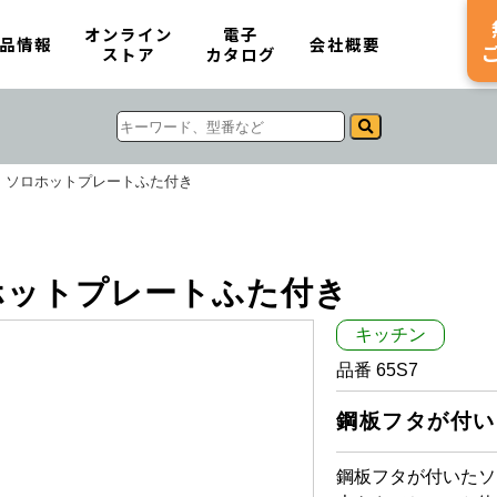
オンライン
電子
品情報
会社概要
ストア
カタログ
 ソロホットプレートふた付き
ホットプレートふた付き
キッチン
品番 65S7
鋼板フタが付い
鋼板フタが付いたソ