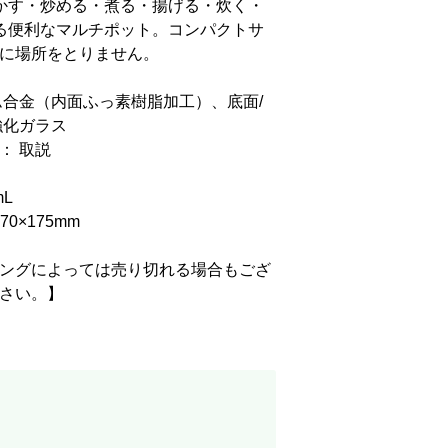
かす・炒める・煮る・揚げる・炊く・
る便利なマルチポット。コンパクトサ
に場所をとりません。
ム合金（内面ふっ素樹脂加工）、底面/
強化ガラス
： 取説
mL
70×175mm
ングによっては売り切れる場合もござ
さい。】