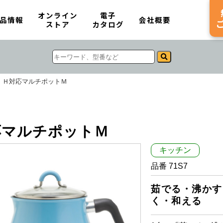
オンライン
電子
品情報
会社概要
ストア
カタログ
ＩＨ対応マルチポットＭ
応マルチポットＭ
キッチン
品番 71S7
茹でる・沸かす
く・和える