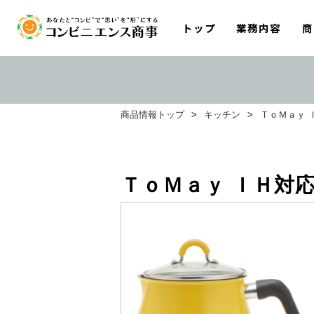
トップ
業務内容
商
商品情報トップ
>
キッチン
>
ＴｏＭａｙ 
ＴｏＭａｙ ＩＨ対