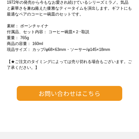
1972年の発売から今もなお愛され続けているシリーズミラノ。気品
と豪華さを兼ね備えた優雅なティータイムを演出します。ギフトにも
最適なペアのコーヒー碗皿のセットです。
素材： ボーンチャイナ
付属品、セット内容： コーヒー碗皿×２･取説
重量： 765g
商品の容量： 160ml
現品サイズ： カップ/φ68×63mm・ソーサー/φ145×18mm
【★ご注文のタイミングによっては売り切れる場合もございます。ご
了承ください。】