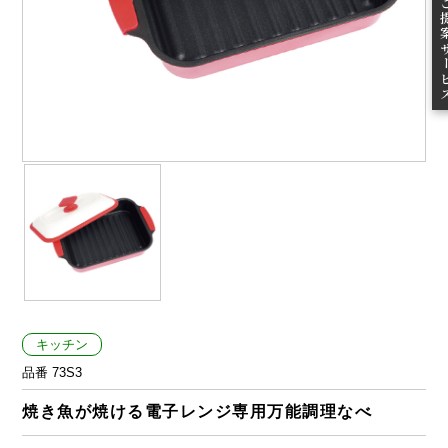
ご提案
キッチン
品番 73S3
焼き魚が焼ける電子レンジ専用万能調理なべ