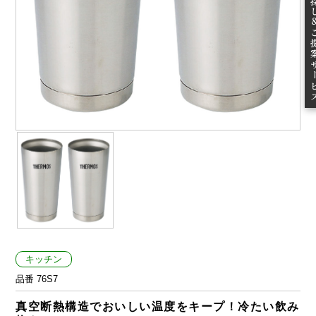
ご提案
キッチン
品番 76S7
真空断熱構造でおいしい温度をキープ！冷たい飲み