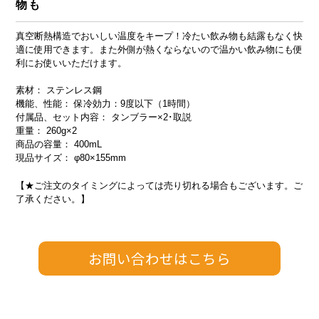
物も
真空断熱構造でおいしい温度をキープ！冷たい飲み物も結露もなく快
適に使用できます。また外側が熱くならないので温かい飲み物にも便
利にお使いいただけます。
素材： ステンレス鋼
機能、性能： 保冷効力：9度以下（1時間）
付属品、セット内容： タンブラー×2･取説
重量： 260g×2
商品の容量： 400mL
現品サイズ： φ80×155mm
【★ご注文のタイミングによっては売り切れる場合もございます。ご
了承ください。】