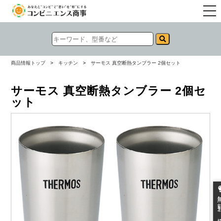
togg
navi
商品情報トップ
>
キッチン
>
サーモス 真空断熱タンブラー 2個セット
サーモス 真空断熱タンブラー 2個セ
ット
無料お