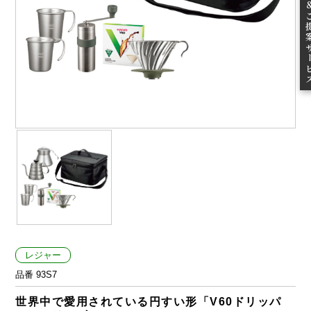
ご提案
レジャー
品番 93S7
世界中で愛用されている円すい形「V60ドリッパ