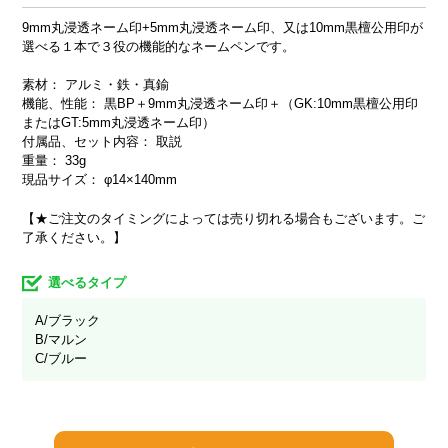
9mm丸浸透ネーム印+5mm丸浸透ネーム印、又は10mm黒檀公用印が
選べる１本で３役の機能的なネームペンです。
素材： アルミ・鉄・真鍮
機能、性能： 黒BP＋9mm丸浸透ネーム印＋（GK:10mm黒檀公用印
またはGT:5mm丸浸透ネーム印）
付属品、セット内容： 取説
重量： 33g
現品サイズ： φ14×140mm
【★ご注文のタイミングによっては売り切れる場合もございます。ご
了承ください。】
選べるタイプ
A/ブラック
B/マルン
C/ブルー