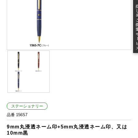
無料お
ご提案
ステーショナリー
品番 156S7
9mm丸浸透ネーム印+5mm丸浸透ネーム印、又は
10mm黒