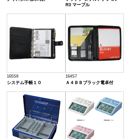
R3 マーブル
165S9
164S7
システム手帳１０
Ａ４ＢＢブラック電卓付