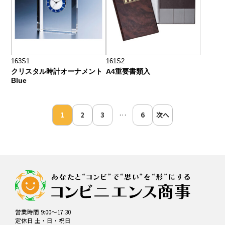
163S1
161S2
クリスタル時計オーナメント
A4重要書類入
Blue
投
1
2
3
6
次へ
…
稿
の
ペ
ー
ジ
送
り
営業時間 9:00～17:30
定休日 土・日・祝日