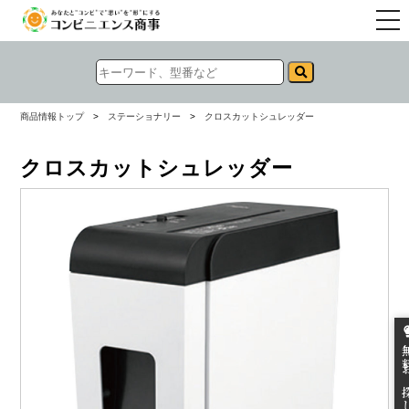
togg
navi
商品情報トップ
>
ステーショナリー
>
クロスカットシュレッダー
クロスカットシュレッダー
無料お