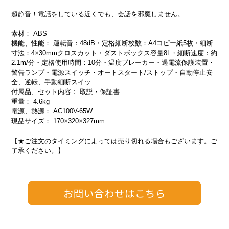
超静音！電話をしている近くでも、会話を邪魔しません。
素材： ABS
機能、性能： 運転音：48dB・定格細断枚数：A4コピー紙5枚・細断
寸法：4×30mmクロスカット・ダストボックス容量8L・細断速度：約
2.1m/分・定格使用時間：10分・温度ブレーカー・過電流保護装置・
警告ランプ・電源スイッチ・オートスタート/ストップ・自動停止安
全、逆転、手動細断スイッ
付属品、セット内容： 取説・保証書
重量： 4.6kg
電源、熱源： AC100V-65W
現品サイズ： 170×320×327mm
【★ご注文のタイミングによっては売り切れる場合もございます。ご
了承ください。】