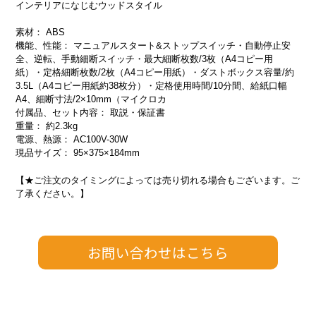
インテリアになじむウッドスタイル
素材： ABS
機能、性能： マニュアルスタート&ストップスイッチ・自動停止安
全、逆転、手動細断スイッチ・最大細断枚数/3枚（A4コピー用
紙）・定格細断枚数/2枚（A4コピー用紙）・ダストボックス容量/約
3.5L（A4コピー用紙約38枚分）・定格使用時間/10分間、給紙口幅
A4、細断寸法/2×10mm（マイクロカ
付属品、セット内容： 取説・保証書
重量： 約2.3kg
電源、熱源： AC100V-30W
現品サイズ： 95×375×184mm
【★ご注文のタイミングによっては売り切れる場合もございます。ご
了承ください。】