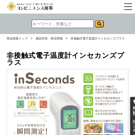
togg
navi
商品情報トップ
>
感染対策・衛生関連
>
非接触式電子温度計インセカンズプラス
非接触式電子温度計インセカンズプ
ラス
無料お