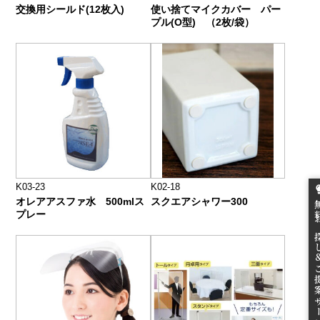
交換用シールド(12枚入)
使い捨てマイクカバー パー
プル(O型) （2枚/袋）
K03-23
K02-18
オレアアスファ水 500mlス
スクエアシャワー300
無料お
プレー
ご提案