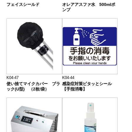
フェイスシールド
オレアアスファ水 500mlポ
ンプ
K04-47
K04-44
使い捨てマイクカバー ブラ
感染症対策ピタッとシール
ック(U型) （2枚/袋）
【手指消毒】