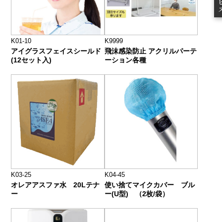
K01-10
K9999
アイグラスフェイスシールド
飛沫感染防止 アクリルパーテ
(12セット入)
ーション各種
K03-25
K04-45
オレアアスファ水 20Lテナ
使い捨てマイクカバー ブル
ー
ー(U型) （2枚/袋）