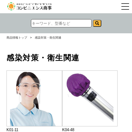
togg
navi
商品情報トップ
>
感染対策・衛生関連
感染対策・衛生関連
K01-11
K04-48