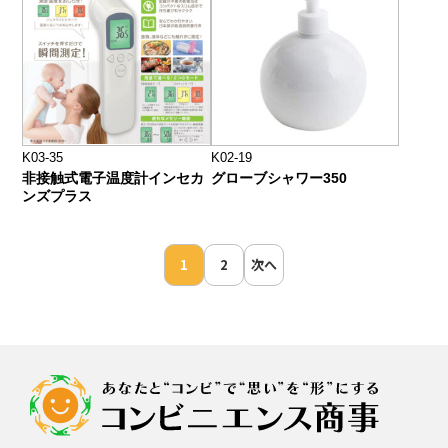
K03-35
K02-19
非接触式電子温度計インセカ
グローブシャワー350
ンズプラス
投
1
2
次へ
稿
の
ペ
ー
ジ
送