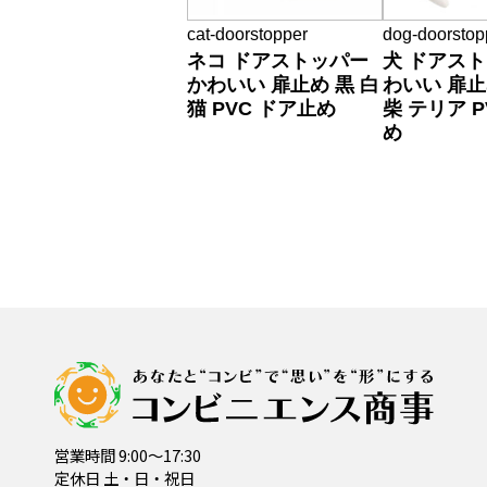
cat-doorstopper
dog-doorstop
ネコ ドアストッパー
犬 ドアスト
かわいい 扉止め 黒 白
わいい 扉止
猫 PVC ドア止め
柴 テリア P
め
営業時間 9:00～17:30
定休日 土・日・祝日