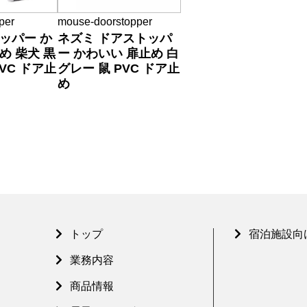
per
mouse-doorstopper
ッパー か
ネズミ ドアストッパ
め 柴犬 黒
ー かわいい 扉止め 白
VC ドア止
グレー 鼠 PVC ドア止
め
トップ
宿泊施設向
業務内容
商品情報